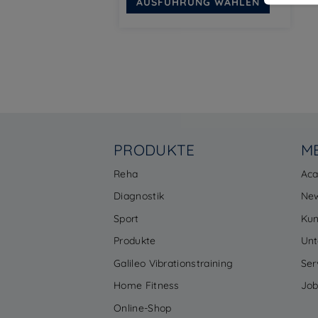
AUSFÜHRUNG WÄHLEN
Produkt
weist
mehrere
Varianten
auf.
Die
Optionen
können
auf
der
PRODUKTE
M
Produktse
gewählt
Reha
Ac
werden
Diagnostik
Ne
Sport
Ku
Produkte
Un
Galileo Vibrationstraining
Ser
Home Fitness
Job
Online-Shop