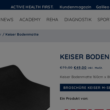
ACTIVE HEALTH FIRST.
Kundenmagazin
Galileo
NEWS
ACADEMY
REHA
DIAGNOSTIK
SPOR
r
/ Keiser Bodenmatte
KEISER BODE
Ursprünglicher
Aktueller
€
79,00
€
49,00
inkl. MwSt.
Preis
Preis
Keiser Bodenmatte 160cm x 8
war:
ist:
€79,00
€49,00.
BROSCHÜRE KEISER M-S
Ein Produkt von: