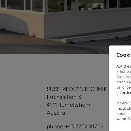
Cooki
Auf die
Inhalte
Analyse
nach Fu
verarbei
SÜSS MEDIZINTECHNIK GMBH
erforde
Fuchsleiten 3
Indem Si
4911 Tumeltsham
möglich
Austria
ausreic
wenn Si
phone +43 7752 81702