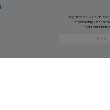
BH
Registrieren Sie sich hier
regelmäßig über akt
Produktneuheite
AGB
Impressum
Kontakt