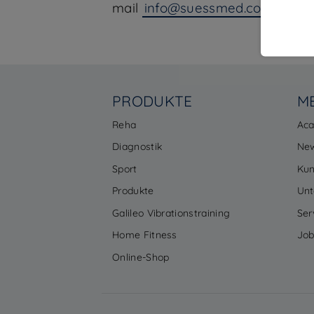
mail
info@suessmed.com
PRODUKTE
M
Reha
Ac
Diagnostik
Ne
Sport
Ku
Produkte
Un
Galileo Vibrationstraining
Ser
Home Fitness
Job
Online-Shop