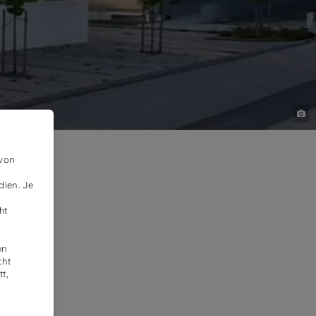
 von
dien. Je
ht
en
cht
t,