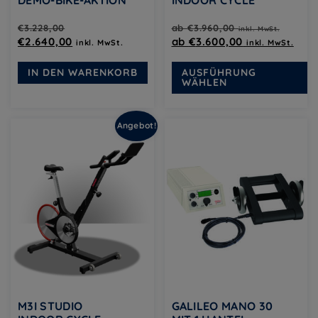
DEMO-BIKE-AKTION
INDOOR CYCLE
€
3.228,00
ab
€
3.960,00
inkl. MwSt.
Ursprünglicher
Aktueller
€
2.640,00
ab
€
3.600,00
inkl. MwSt.
inkl. MwSt.
Preis
Preis
Di
war:
ist:
IN DEN WARENKORB
AUSFÜHRUNG
Pr
WÄHLEN
€3.228,00
€2.640,00.
we
m
Va
Angebot!
au
Di
Op
k
au
de
Pr
ge
w
M3I STUDIO
GALILEO MANO 30