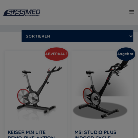
Start
/
Shop
/ Produkt Farbe / schwarz
Alle 12 Ergebnisse werden angezeigt
ABVERKAUF
Angebot!
KEISER M3I LITE
M3I STUDIO PLUS