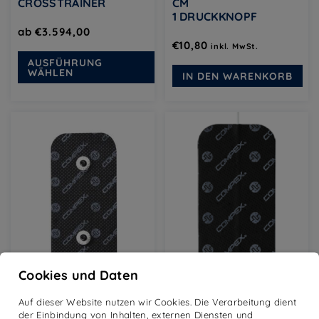
CROSSTRAINER
CM
1 DRUCKKNOPF
ab
€
3.594,00
€
10,80
inkl. MwSt.
Dieses
AUSFÜHRUNG
Produkt
WÄHLEN
IN DEN WARENKORB
weist
mehrere
Varianten
auf.
Die
Optionen
können
auf
der
Produktseite
gewählt
werden
Cookies und Daten
ELEKTRODEN 5 X 10
ELEKTRODEN 5 X 10
Auf dieser Website nutzen wir Cookies. Die Verarbeitung dient
CM
CM
der Einbindung von Inhalten, externen Diensten und