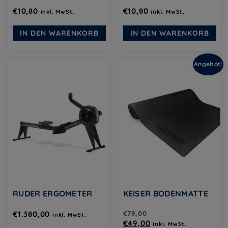
€
10,80
€
10,80
inkl. MwSt.
inkl. MwSt.
IN DEN WARENKORB
IN DEN WARENKORB
Angebot!
RUDER ERGOMETER
KEISER BODENMATTE
€
1.380,00
€
79,00
inkl. MwSt.
Ursprünglicher
Aktueller
€
49,00
inkl. MwSt.