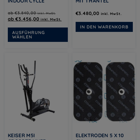
INDOOR CYCLE
MIT 1 HANTEL
ab
€
3.840,00
€
3.480,00
inkl. MwSt.
inkl. MwSt.
ab
€
3.456,00
inkl. MwSt.
IN DEN WARENKORB
Dieses
AUSFÜHRUNG
Produkt
WÄHLEN
weist
mehrere
Varianten
auf.
Die
Optionen
können
auf
der
Produktseite
gewählt
werden
KEISER M5I
ELEKTRODEN 5 X 10