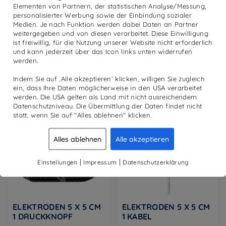
2 DRUCKKNÖPFE
2 KABEL
Elementen von Partnern, der statistischen Analyse/Messung,
personalisierter Werbung sowie der Einbindung sozialer
Medien. Je nach Funktion werden dabei Daten an Partner
€
10,80
€
10,80
inkl. MwSt.
inkl. MwSt.
weitergegeben und von diesen verarbeitet. Diese Einwilligung
ist freiwillig, für die Nutzung unserer Website nicht erforderlich
IN DEN WARENKORB
IN DEN WARENKORB
und kann jederzeit über das Icon links unten widerrufen
werden.
Indem Sie auf ‚Alle akzeptieren‘ klicken, willigen Sie zugleich
ein, dass Ihre Daten möglicherweise in den USA verarbeitet
werden. Die USA gelten als Land mit nicht ausreichendem
Datenschutzniveau. Die Übermittlung der Daten findet nicht
statt, wenn Sie auf "Alles ablehnen" klicken.
Alles ablehnen
Alle akzeptieren
|
|
Einstellungen
Impressum
Datenschutzerklärung
ELEKTRODEN 5 X 5 CM
ELEKTRODEN 5 X 5 CM
1 DRUCKKNOPF
1 KABEL