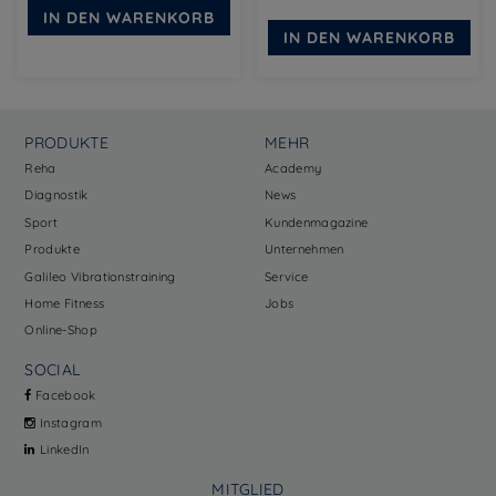
Preis
Preis
IN DEN WARENKORB
war:
ist:
IN DEN WARENKORB
€79,00
€49,00.
PRODUKTE
MEHR
Reha
Academy
Diagnostik
News
Sport
Kundenmagazine
Produkte
Unternehmen
Galileo Vibrationstraining
Service
Home Fitness
Jobs
Online-Shop
SOCIAL
Facebook
Instagram
LinkedIn
MITGLIED