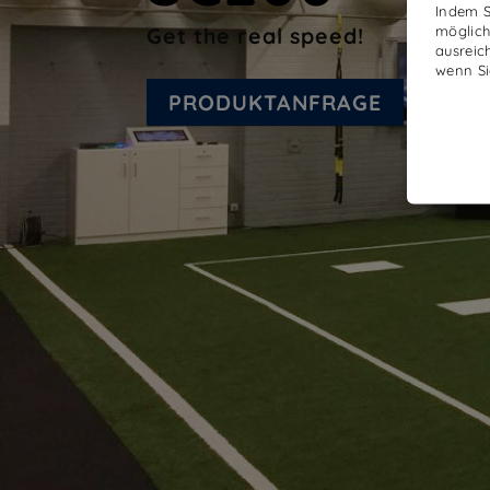
Indem Si
möglich
Get the real speed!
ausreic
wenn Si
PRODUKTANFRAGE