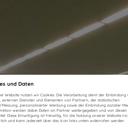
es und Daten
ser Website nutzen wir Cookies. Die Verarbeitung dient der Einbindung
RT
n, externen Diensten und Elementen von Partnern, der statistischen
/Messung, personalisierter Werbung sowie der Einbindung sozialer Me
nktion werden dabei Daten an Partner weitergegeben und von diesen
tet. Diese Einwilligung ist freiwillig, für die Nutzung unserer Website nic
rlich und kann jederzeit über das Icon links unten widerrufen werden.