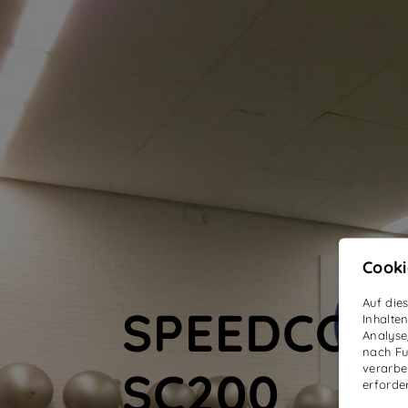
Cooki
Auf die
SPEEDCOU
Inhalte
Analyse
nach Fu
verarbei
SC200
erforde