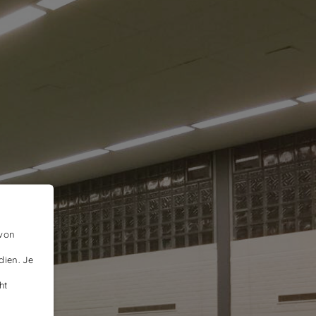
 von
dien. Je
ht