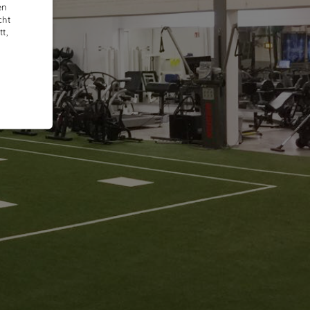
en
cht
t,