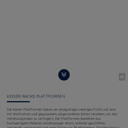
KEISER RACKS PLATTFORMEN
Die Keiser-Plattformen haben ein einzigartiges niedriges Profil und sind
mit Stahlrohren und gegossenen, abgerundeten Ecken versehen, um das
Verletzungsrisiko zu verringern. Die Plattformen bestehen aus
hochwertigem Material (erstklassiger Ahorn, dreimal geschliffen,
versiegelt und lackiert) mit einer Dicke von 38 Millimetern. Darüber hinaus