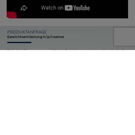
PRODUKTANFRAGE
Gewichtsentlastung h/p/cosmos
Sie haben Fragen zum angeführten Produkt oder möchten Ihr individuelles
Angebot? Füllen Sie das nebenstehende Formular aus und unsere
kompetenten Fachberater werden sich schnellstmöglich mit Ihnen in
Verbindung setzen.
Vorname*
Nachname*
Firma / Klinik / Institut