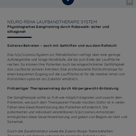
NEURO-REHA LAUFBANDTHERAPIE SYSTEM
Physiologisches Gangtraining durch Robowalk- sicher und
alltagsnah
Sicheres Betreten – auch mit Gehhilfen und aus dem Rollstuhl
Das h/p/cosmos-System zur Rehabilitation verfügt über eine geringe
Aufstiegshöhe und lange Handläufe, die bis zum Ende der Lauffläche
reichen. So können Ihre Patienten auch bei eingeschränkter Gehfähigkeit
das Laufband sicherer betreten. Eine professionelle Rollstuhlrampe für
einen bequemen Zugang auf die Lauffläche ist für die meisten Arten von
Rollstühlen optional als Zubehör erhältlich.
Frühzeitiger Therapieeinstieg durch Körpergewicht-Entlastung
Die Gangtherapie sollte so früh wie möglich beginnen und sowohl dem
Patienten, wie auch dem Therapeuten Freude machen. Dafür ist in vielen
Fällen eine Gewichtsentlastung des Patienten erforderlich. Die
patentierten und individuell einstellbaren h/p/cosmos Armstützen
ermöglichen diese Gewichtsentlastung und geben von Beginn an Halt und
Sicherheit.
Durch die Zusatztastatur sowie die Zusatz-Stopp-Taste behalten
Therapeut und Patient jederzeit die Kontrolle. Sobald es der