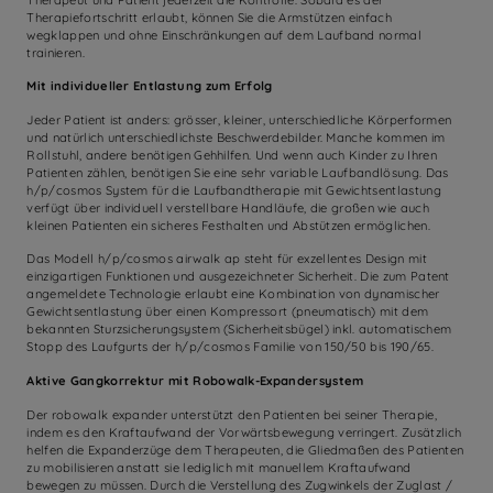
Therapiefortschritt erlaubt, können Sie die Armstützen einfach
wegklappen und ohne Einschränkungen auf dem Laufband normal
trainieren.
Mit individueller Entlastung zum Erfolg
Jeder Patient ist anders: grösser, kleiner, unterschiedliche Körperformen
und natürlich unterschiedlichste Beschwerdebilder. Manche kommen im
Rollstuhl, andere benötigen Gehhilfen. Und wenn auch Kinder zu Ihren
Patienten zählen, benötigen Sie eine sehr variable Laufbandlösung. Das
h/p/cosmos System für die Laufbandtherapie mit Gewichtsentlastung
verfügt über individuell verstellbare Handläufe, die großen wie auch
kleinen Patienten ein sicheres Festhalten und Abstützen ermöglichen.
Das Modell h/p/cosmos airwalk ap steht für exzellentes Design mit
einzigartigen Funktionen und ausgezeichneter Sicherheit. Die zum Patent
angemeldete Technologie erlaubt eine Kombination von dynamischer
Gewichtsentlastung über einen Kompressort (pneumatisch) mit dem
bekannten Sturzsicherungsystem (Sicherheitsbügel) inkl. automatischem
Stopp des Laufgurts der h/p/cosmos Familie von 150/50 bis 190/65.
Aktive Gangkorrektur mit Robowalk-Expandersystem
Der robowalk expander unterstützt den Patienten bei seiner Therapie,
indem es den Kraftaufwand der Vorwärtsbewegung verringert. Zusätzlich
helfen die Expanderzüge dem Therapeuten, die Gliedmaßen des Patienten
zu mobilisieren anstatt sie lediglich mit manuellem Kraftaufwand
bewegen zu müssen. Durch die Verstellung des Zugwinkels der Zuglast /