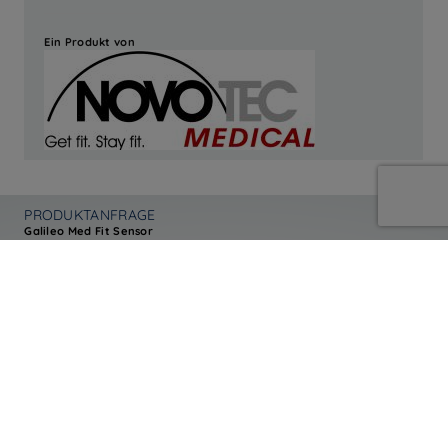
Ein Produkt von
PRODUKTANFRAGE
Galileo Med Fit Sensor
Sie haben Fragen zum angeführten Produkt oder möchten Ihr individuelles
Angebot? Füllen Sie das nebenstehende Formular aus und unsere
kompetenten Fachberater werden sich schnellstmöglich mit Ihnen in
Verbindung setzen.
Vorname*