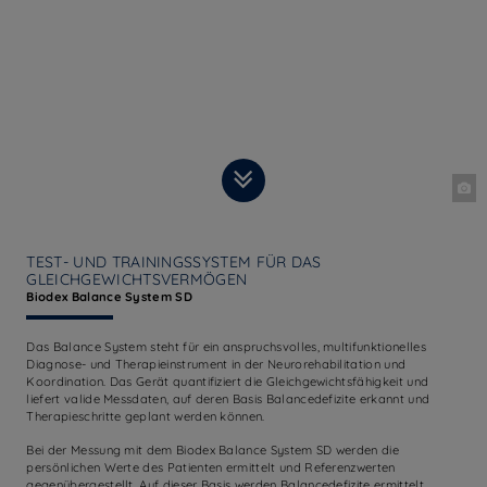
TEST- UND TRAININGSSYSTEM FÜR DAS
GLEICHGEWICHTSVERMÖGEN
Biodex Balance System SD
Das Balance System steht für ein anspruchsvolles, multifunktionelles
Diagnose- und Therapieinstrument in der Neurorehabilitation und
Koordination. Das Gerät quantifiziert die Gleichgewichtsfähigkeit und
liefert valide Messdaten, auf deren Basis Balancedefizite erkannt und
Therapieschritte geplant werden können.
Bei der Messung mit dem Biodex Balance System SD werden die
persönlichen Werte des Patienten ermittelt und Referenzwerten
gegenübergestellt. Auf dieser Basis werden Balancedefizite ermittelt.