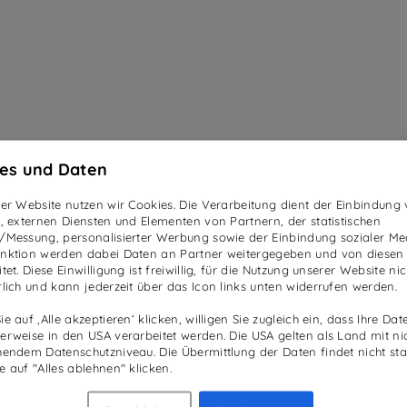
es und Daten
ser Website nutzen wir Cookies. Die Verarbeitung dient der Einbindung
n, externen Diensten und Elementen von Partnern, der statistischen
/Messung, personalisierter Werbung sowie der Einbindung sozialer Me
nktion werden dabei Daten an Partner weitergegeben und von diesen
tet. Diese Einwilligung ist freiwillig, für die Nutzung unserer Website nic
rlich und kann jederzeit über das Icon links unten widerrufen werden.
e auf ‚Alle akzeptieren‘ klicken, willigen Sie zugleich ein, dass Ihre Dat
EHR
SOCIAL
erweise in den USA verarbeitet werden. Die USA gelten als Land mit ni
hendem Datenschutzniveau. Die Übermittlung der Daten findet nicht stat
ademy
Facebook
e auf "Alles ablehnen" klicken.
ws
Instagram