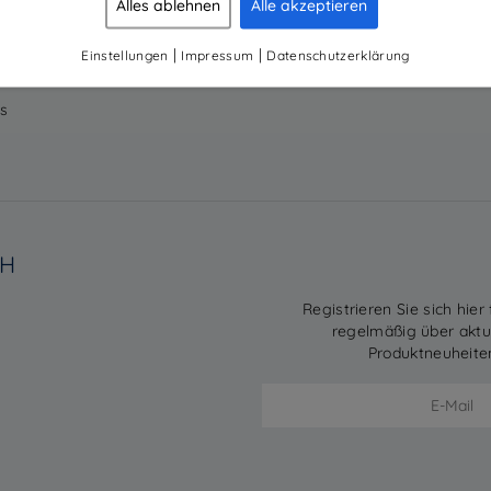
Alles ablehnen
Alle akzeptieren
ndenmagazine
LinkedIn
ternehmen
|
|
Einstellungen
Impressum
Datenschutzerklärung
vice
s
BH
Registrieren Sie sich hier
regelmäßig über akt
Produktneuheite