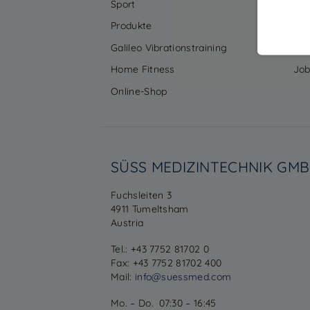
Sport
Ku
Produkte
Un
Galileo Vibrationstraining
Ser
Home Fitness
Job
Online-Shop
SÜSS MEDIZINTECHNIK GM
Fuchsleiten 3
4911 Tumeltsham
Austria
Tel.: +43 7752 81702 0
Fax: +43 7752 81702 400
Mail:
info@suessmed.com
Mo. – Do. 07:30 – 16:45