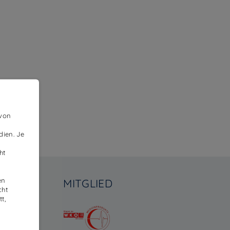
 von
dien. Je
ht
en
MITGLIED
cht
t,