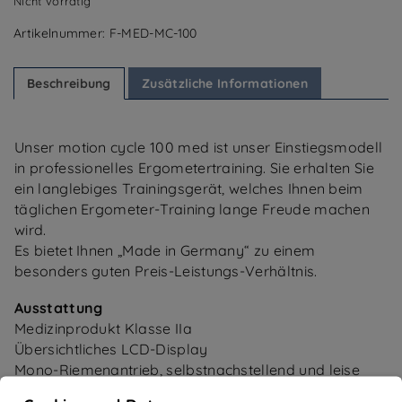
Nicht vorrätig
Artikelnummer:
F-MED-MC-100
Beschreibung
Zusätzliche Informationen
Unser motion cycle 100 med ist unser Einstiegsmodell
in professionelles Ergometertraining. Sie erhalten Sie
ein langlebiges Trainingsgerät, welches Ihnen beim
täglichen Ergometer-Training lange Freude machen
wird.
Es bietet Ihnen „Made in Germany“ zu einem
besonders guten Preis-Leistungs-Verhältnis.
Ausstattung
Medizinprodukt Klasse IIa
Übersichtliches LCD-Display
Mono-Riemenantrieb, selbstnachstellend und leise
Störungsfreie Polar®-Hybrid-Herzfrequenzanzeige