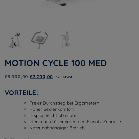
MOTION CYCLE 100 MED
Ursprünglicher
Aktueller
€
3.000,00
€
2.700,00
inkl. MwSt.
Preis
Preis
war:
ist:
VORTEILE:
€3.000,00
€2.700,00.
Freier Durchstieg bei Ergometern
Hoher Bedienkomfort
Display leicht ablesbar
Ideal auch für privaten den Einsatz Zuhause
Netzunabhängiger Betrieb