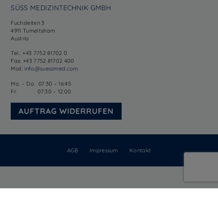
SÜSS MEDIZINTECHNIK GMBH
Fuchsleiten 3
4911 Tumeltsham
Austria
Tel.: +43 7752 81702 0
Fax: +43 7752 81702 400
Mail:
info@suessmed.com
Mo. – Do. 07:30 – 16:45
Fr. 07:30 – 12:00
AUFTRAG WIDERRUFEN
AGB
Impressum
Kontakt