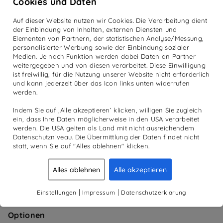
Cookies und Daten
mit automatischer Kopplung (5 kHz und Bluetooth
Low Energy)
Auf dieser Website nutzen wir Cookies. Die Verarbeitung dient
Tiefer, breiter Durchstieg
der Einbindung von Inhalten, externen Diensten und
Vertikal verstellbarer Sattel
Elementen von Partnern, der statistischen Analyse/Messung,
personalisierter Werbung sowie der Einbindung sozialer
Medien. Je nach Funktion werden dabei Daten an Partner
Trainingsprogramme
weitergegeben und von diesen verarbeitet. Diese Einwilligung
Quickstart
ist freiwillig, für die Nutzung unserer Website nicht erforderlich
Watt (Zeittraining)
und kann jederzeit über das Icon links unten widerrufen
werden.
Pulstraining
Indem Sie auf ‚Alle akzeptieren‘ klicken, willigen Sie zugleich
Technische Daten
ein, dass Ihre Daten möglicherweise in den USA verarbeitet
Maße (L/B/H): 117/65/145 cm
werden. Die USA gelten als Land mit nicht ausreichendem
Gesamtgewicht: 58 kg
Datenschutzniveau. Die Übermittlung der Daten findet nicht
statt, wenn Sie auf "Alles ablehnen" klicken.
Nutzergewicht: bis 130 kg
Netzunabhängiger Betrieb
Alles ablehnen
Alle akzeptieren
Leistungsbereich: Abstufung in 5 Watt Schritten
25 – 300 Watt drehzahlunabhängig
|
|
Einstellungen
Impressum
Datenschutzerklärung
Drehzahlbereich 20 – 120 U/min
Optionen