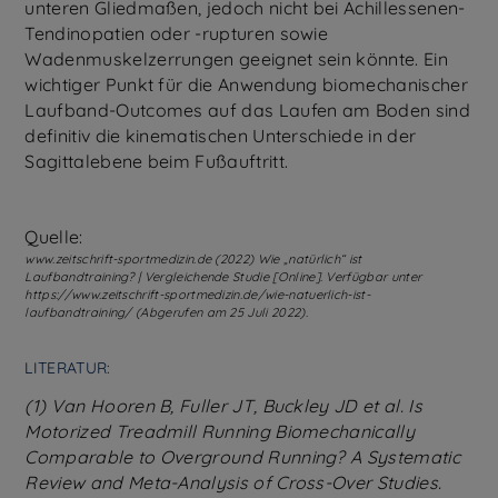
unteren Gliedmaßen, jedoch nicht bei Achillessenen-
Tendinopatien oder -rupturen sowie
Wadenmuskelzerrungen geeignet sein könnte. Ein
wichtiger Punkt für die Anwendung biomechanischer
Laufband-Outcomes auf das Laufen am Boden sind
definitiv die kinematischen Unterschiede in der
Sagittalebene beim Fußauftritt.
Quelle:
www.zeitschrift-sportmedizin.de (2022) Wie „natürlich“ ist
Laufbandtraining? | Vergleichende Studie [Online]. Verfügbar unter
https://www.zeitschrift-sportmedizin.de/wie-natuerlich-ist-
laufbandtraining/ (Abgerufen am 25 Juli 2022).
LITERATUR:
(1) Van Hooren B, Fuller JT, Buckley JD et al. Is
Motorized Treadmill Running Biomechanically
Comparable to Overground Running? A Systematic
Review and Meta-Analysis of Cross-Over Studies.