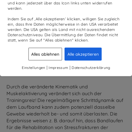
und kann jederzeit über das Icon links unten widerrufen
theoretisch besser erwartbare, in der Praxis
werden.
aber etwas schlechtere Laufleistung auf dem
Band vermuten die Autoren in einer Kombination
Indem Sie auf ‚Alle akzeptieren‘ klicken, willigen Sie zugleich
aus geringerer Sauerstoffaufnahme,
ein, dass Ihre Daten möglicherweise in den USA verarbeitet
werden. Die USA gelten als Land mit nicht ausreichendem
veränderter Lauftechnik und -ökonomie
Datenschutzniveau. Die Übermittlung der Daten findet nicht
aufgrund mangelnden Laufkomforts und
statt, wenn Sie auf "Alles ablehnen" klicken.
gehemmter Thermoregulation (weil indoor
weniger Schweiß verdunstet).
Alles ablehnen
Alle akzeptieren
|
|
Einstellungen
Impressum
Datenschutzerklärung
Durch die veränderte Kinematik und
Muskelaktivierung verändert sich auch der
Trainingsreiz! Die regelmäßigere Schrittdynamik auf
dem Laufband kann zudem potenziell dasselbe
Gewebe wiederholt be- und somit überlasten. Die
Ergebnisse weisen z. B. darauf hin, dass Bandlaufen
für die Rehabilitation von Stressfrakturen der