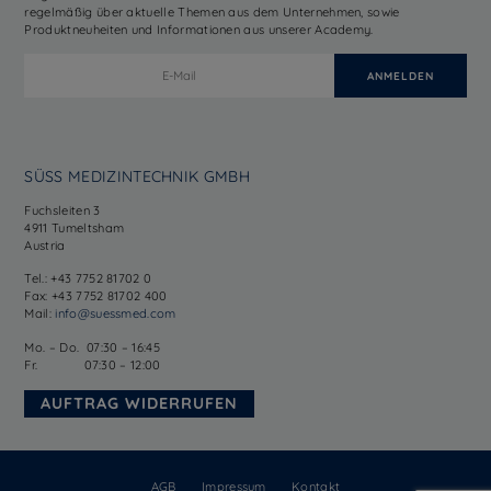
regelmäßig über aktuelle Themen aus dem Unternehmen, sowie
Produktneuheiten und Informationen aus unserer Academy.
SÜSS MEDIZINTECHNIK GMBH
Fuchsleiten 3
4911 Tumeltsham
Austria
Tel.: +43 7752 81702 0
Fax: +43 7752 81702 400
Mail:
info@suessmed.com
Mo. – Do. 07:30 – 16:45
Fr. 07:30 – 12:00
AUFTRAG WIDERRUFEN
AGB
Impressum
Kontakt