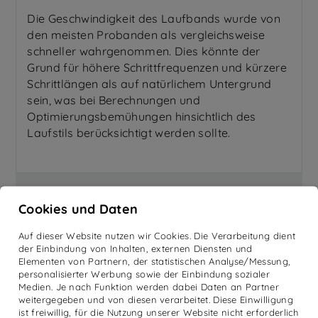
Die Geschwindigkeit des Laufbands wurde von
den meisten Probanden als vergleichsweise
schneller wahrgenommen. Dies könnte der
Grund für höhere Schrittfrequenzen und kürzere
Schrittlängen als auf natürlichem Untergrund
sein, was bei Berechnungen und
Optimierungsbemühungen hinsichtlich des
Laufstils berücksichtigt werden sollte.
Cookies und Daten
AUSDAUERLEISTUNG
Auf dieser Website nutzen wir Cookies. Die Verarbeitung dient
Durch den geringeren Luftwiderstand auf dem
der Einbindung von Inhalten, externen Diensten und
Elementen von Partnern, der statistischen Analyse/Messung,
nicht geneigten Laufband bei Geschwindigkeiten
personalisierter Werbung sowie der Einbindung sozialer
<18 km/h fällt die zu erreichende
Medien. Je nach Funktion werden dabei Daten an Partner
Ausdauerleistung insgesamt schlechter aus. Eine
weitergegeben und von diesen verarbeitet. Diese Einwilligung
Erklärung für die (bezüglich Luftwiderstand)
ist freiwillig, für die Nutzung unserer Website nicht erforderlich