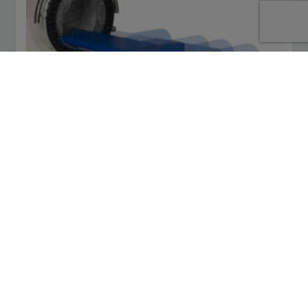
VACUMED SL
Für:
Physikalische Therapien
Diabeteszentren
Beinkliniken
Wundzentren
Reha Einrichtungen
Internistische Praxen
MEHR ERFAHREN