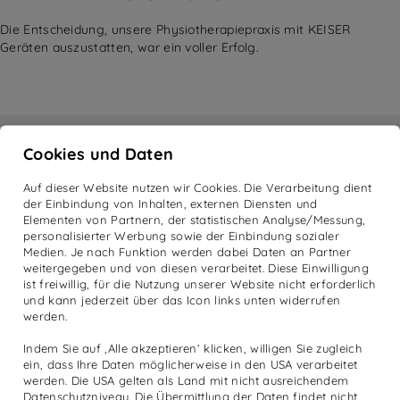
Die Entscheidung, unsere Physiotherapiepraxis mit KEISER
Geräten auszustatten, war ein voller Erfolg.
PRODUKTE
MEHR
Cookies und Daten
Reha
Academy
Diagnostik
News
Auf dieser Website nutzen wir Cookies. Die Verarbeitung dient
der Einbindung von Inhalten, externen Diensten und
Sport
Kundenmagazine
Elementen von Partnern, der statistischen Analyse/Messung,
Produkte
Unternehmen
personalisierter Werbung sowie der Einbindung sozialer
Galileo Vibrationstraining
Service
Medien. Je nach Funktion werden dabei Daten an Partner
weitergegeben und von diesen verarbeitet. Diese Einwilligung
Home Fitness
Jobs
ist freiwillig, für die Nutzung unserer Website nicht erforderlich
Online-Shop
und kann jederzeit über das Icon links unten widerrufen
werden.
SOCIAL
Facebook
Indem Sie auf ‚Alle akzeptieren‘ klicken, willigen Sie zugleich
ein, dass Ihre Daten möglicherweise in den USA verarbeitet
Instagram
werden. Die USA gelten als Land mit nicht ausreichendem
LinkedIn
Datenschutzniveau. Die Übermittlung der Daten findet nicht