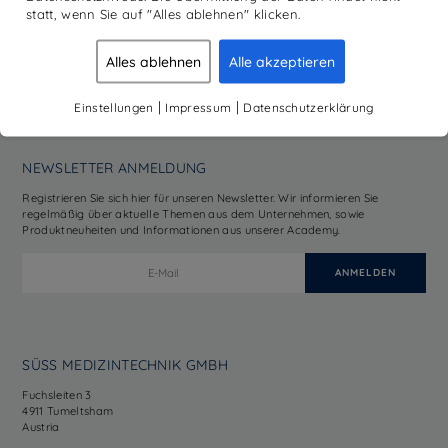
statt, wenn Sie auf "Alles ablehnen" klicken.
MITGLIED
Alles ablehnen
Alle akzeptieren
|
|
Einstellungen
Impressum
Datenschutzerklärung
NEWSLETTER ANMELDUNG
Registrieren Sie sich hier für unseren Newsletter. Wir informieren Sie
regelmäßig über aktuelle Themen aus dem Unternehmen, sowie
Produktneuheiten und Informationen aus unserer Academy.
SÜSS MEDIZINTECHNIK GMBH
Fuchsleiten 3
4911 Tumeltsham
Austria