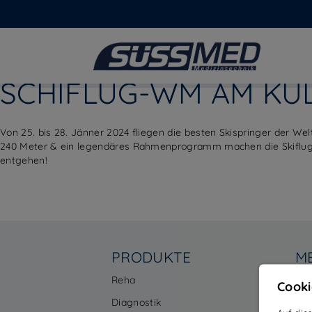
ATHLETEN-SUPPORT 2
SCHIFLUG-WM AM KU
Von 25. bis 28. Jänner 2024 fliegen die besten Skispringer der We
240 Meter & ein legendäres Rahmenprogramm machen die Skiflug W
entgehen!
PRODUKTE
M
Reha
Ac
Cooki
Diagnostik
Ne