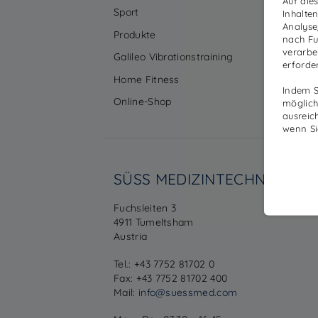
Auf die
Sport
Ku
Inhalte
Analyse
Produkte
Un
nach Fu
verarbei
Galileo Vibrationstraining
Ser
erforde
Home Fitness
Job
Indem Si
Online-Shop
möglich
ausreic
wenn Si
SÜSS MEDIZINTECHNIK GM
Fuchsleiten 3
4911 Tumeltsham
Austria
Tel.: +43 7752 81702 0
Fax: +43 7752 81702 400
Mail:
info@suessmed.com