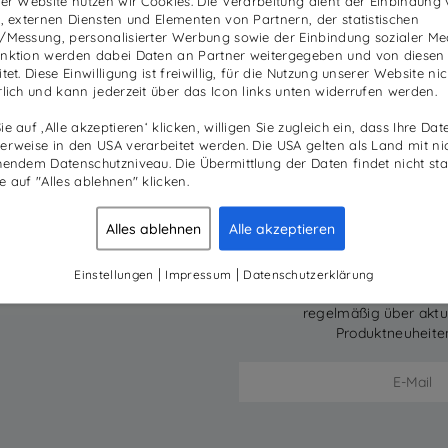
ser Website nutzen wir Cookies. Die Verarbeitung dient der Einbindung
ndenmagazine
LinkedIn
n, externen Diensten und Elementen von Partnern, der statistischen
/Messung, personalisierter Werbung sowie der Einbindung sozialer Me
ternehmen
nktion werden dabei Daten an Partner weitergegeben und von diesen
tet. Diese Einwilligung ist freiwillig, für die Nutzung unserer Website nic
vice
rlich und kann jederzeit über das Icon links unten widerrufen werden.
s
e auf ‚Alle akzeptieren‘ klicken, willigen Sie zugleich ein, dass Ihre Dat
erweise in den USA verarbeitet werden. Die USA gelten als Land mit ni
hendem Datenschutzniveau. Die Übermittlung der Daten findet nicht stat
e auf "Alles ablehnen" klicken.
Alles ablehnen
Alle akzeptieren
BH
|
|
Einstellungen
Impressum
Datenschutzerklärung
Registrieren Sie sich hier
regelmäßig über akt
Produktneuheite