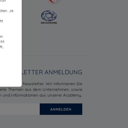
 von
dien. Je
ht
en
cht
t,
NEWSLETTER ANMELDUNG
 für unseren Newsletter. Wir informieren Sie
uelle Themen aus dem Unternehmen, sowie
n und Informationen aus unserer Academy.