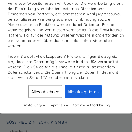
Auf dieser Website nutzen wir Cookies. Die Verarbeitung dient
Instagram
der Einbindung von Inhalten, externen Diensten und
LinkedIn
Elementen von Partnern, der statistischen Analyse/Messung,
personalisierter Werbung sowie der Einbindung sozialer
MITGLIED
Medien. Je nach Funktion werden dabei Daten an Partner
weitergegeben und von diesen verarbeitet. Diese Einwilligung
ist freiwillig, für die Nutzung unserer Website nicht erforderlich
und kann jederzeit über das Icon links unten widerrufen
werden.
Indem Sie auf ‚Alle akzeptieren‘ klicken, willigen Sie zugleich
ein, dass Ihre Daten möglicherweise in den USA verarbeitet
NEWSLETTER ANMELDUNG
werden. Die USA gelten als Land mit nicht ausreichendem
Datenschutzniveau. Die Übermittlung der Daten findet nicht
Registrieren Sie sich hier für unseren Newsletter. Wir informieren Sie
statt, wenn Sie auf "Alles ablehnen" klicken.
regelmäßig über aktuelle Themen aus dem Unternehmen, sowie
Produktneuheiten und Informationen aus unserer Academy.
Alles ablehnen
Alle akzeptieren
|
|
Einstellungen
Impressum
Datenschutzerklärung
SÜSS MEDIZINTECHNIK GMBH
Fuchsleiten 3