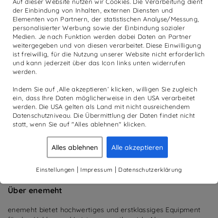
Auf dieser Website nutzen wir Cookies. Die Verarbeitung dient
Griff
der Einbindung von Inhalten, externen Diensten und
Menge
Elementen von Partnern, der statistischen Analyse/Messung,
Artikelnummer:
n. v.
personalisierter Werbung sowie der Einbindung sozialer
Medien. Je nach Funktion werden dabei Daten an Partner
weitergegeben und von diesen verarbeitet. Diese Einwilligung
Beschreibung
Zusätzliche Informationen
ist freiwillig, für die Nutzung unserer Website nicht erforderlich
und kann jederzeit über das Icon links unten widerrufen
werden.
enemeht Rubber 3-GRIP DISC PLATES – SCHWARZ
Indem Sie auf ‚Alle akzeptieren‘ klicken, willigen Sie zugleich
ein, dass Ihre Daten möglicherweise in den USA verarbeitet
Die drei Ausnehmungen ermöglichen ein einfaches Tragen
werden. Die USA gelten als Land mit nicht ausreichendem
der Plates. Zudem können somit auch sämtliche Übungen
Datenschutzniveau. Die Übermittlung der Daten findet nicht
durchgeführt werden, die eine Hantelscheibe als
statt, wenn Sie auf "Alles ablehnen" klicken.
Zusatzgewicht benötigen.
Alles ablehnen
Alle akzeptieren
Die Scheiben verfügen über einen Eisenkern, sind jedoch mit
einem robusten Vollgummi-Überzug geschützt. Dieses Modell
|
|
Einstellungen
Impressum
Datenschutzerklärung
ist nicht für das Herabfallen konzipiert!
Über enemeht
enemeht bietet hochwertiges und erstklassiges Equipment