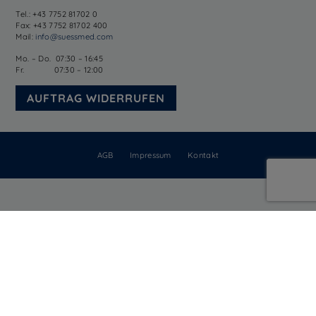
Tel.: +43 7752 81702 0
Fax: +43 7752 81702 400
Mail:
info@suessmed.com
Mo. – Do. 07:30 – 16:45
Fr. 07:30 – 12:00
AUFTRAG WIDERRUFEN
AGB
Impressum
Kontakt