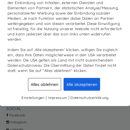
der Einbindung von Inhalten, externen Diensten und
Elementen von Partnern, der statistischen Analyse/Messung,
personalisierter Werbung sowie der Einbindung sozialer
Medien. Je nach Funktion werden dabei Daten an Partner
weitergegeben und von diesen verarbeitet. Diese Einwilligung
ist freiwillig, für die Nutzung unserer Website nicht erforderlich
und kann jederzeit über das Icon links unten widerrufen
werden.
PRODUKTE
MEHR
Indem Sie auf ‚Alle akzeptieren‘ klicken, willigen Sie zugleich
ein, dass Ihre Daten möglicherweise in den USA verarbeitet
Reha
Academy
werden. Die USA gelten als Land mit nicht ausreichendem
Diagnostik
News
Datenschutzniveau. Die Übermittlung der Daten findet nicht
Sport
Kundenmagazine
statt, wenn Sie auf "Alles ablehnen" klicken.
Produkte
Unternehmen
Alles ablehnen
Alle akzeptieren
Galileo Vibrationstraining
Service
Home Fitness
Jobs
|
|
Einstellungen
Impressum
Datenschutzerklärung
Online-Shop
SOCIAL
Facebook
Instagram
LinkedIn