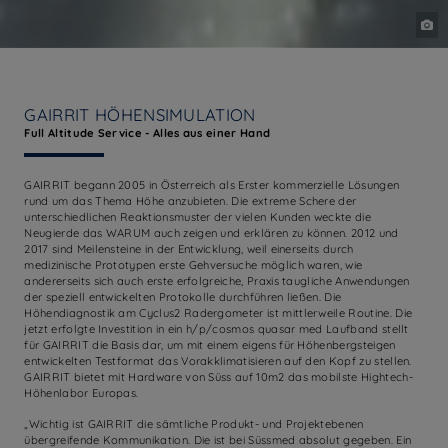
GAIRRIT HÖHENSIMULATION
Full Altitude Service - Alles aus einer Hand
GAIRRIT begann 2005 in Österreich als Erster kommerzielle Lösungen
rund um das Thema Höhe anzubieten. Die extreme Schere der
unterschiedlichen Reaktionsmuster der vielen Kunden weckte die
Neugierde das WARUM auch zeigen und erklären zu können. 2012 und
2017 sind Meilensteine in der Entwicklung, weil einerseits durch
medizinische Prototypen erste Gehversuche möglich waren, wie
andererseits sich auch erste erfolgreiche, Praxis taugliche Anwendungen
der speziell entwickelten Protokolle durchführen ließen. Die
Höhendiagnostik am Cyclus2 Radergometer ist mittlerweile Routine. Die
jetzt erfolgte Investition in ein h/p/cosmos quasar med Laufband stellt
für GAIRRIT die Basis dar, um mit einem eigens für Höhenbergsteigen
entwickelten Testformat das Vorakklimatisieren auf den Kopf zu stellen.
GAIRRIT bietet mit Hardware von Süss auf 10m2 das mobilste Hightech-
Höhenlabor Europas.
„Wichtig ist GAIRRIT die sämtliche Produkt- und Projektebenen
übergreifende Kommunikation. Die ist bei Süssmed absolut gegeben. Ein