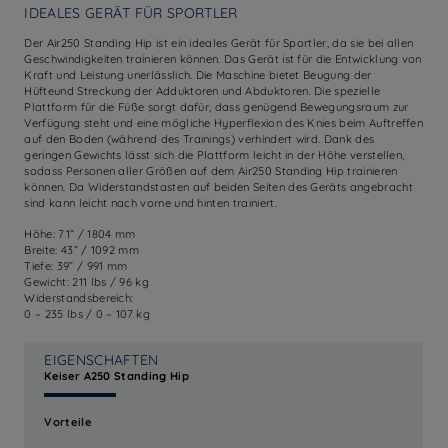
IDEALES GERÄT FÜR SPORTLER
Der Air250 Standing Hip ist ein ideales Gerät für Sportler, da sie bei allen
Geschwindigkeiten trainieren können. Das Gerät ist für die Entwicklung von
Kraft und Leistung unerlässlich. Die Maschine bietet Beugung der
Hüfteund Streckung der Adduktoren und Abduktoren. Die spezielle
Plattform für die Füße sorgt dafür, dass genügend Bewegungsraum zur
Verfügung steht und eine mögliche Hyperflexion des Knies beim Auftreffen
auf den Boden (während des Trainings) verhindert wird. Dank des
geringen Gewichts lässt sich die Plattform leicht in der Höhe verstellen,
sodass Personen aller Größen auf dem Air250 Standing Hip trainieren
können. Da Widerstandstasten auf beiden Seiten des Geräts angebracht
sind kann leicht nach vorne und hinten trainiert.
Höhe: 71” / 1804 mm
Breite: 43” / 1092 mm
Tiefe: 39” / 991 mm
Gewicht: 211 lbs / 96 kg
Widerstandsbereich:
0 – 235 lbs / 0 – 107 kg
EIGENSCHAFTEN
Keiser A250 Standing Hip
Vorteile