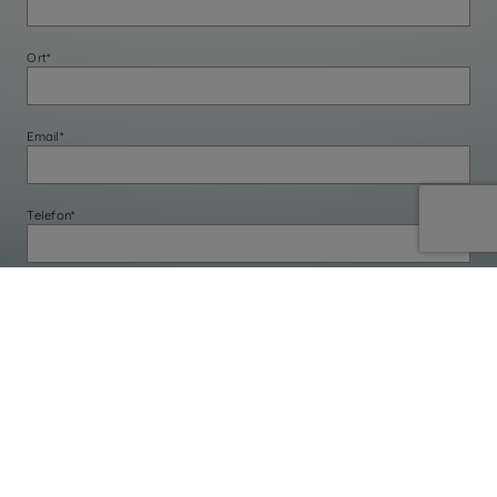
Ort*
Email*
Telefon*
Produkt/Prouktkategorie*
Anfrage*