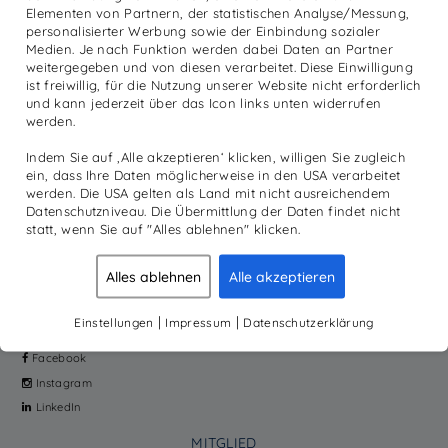
Elementen von Partnern, der statistischen Analyse/Messung,
personalisierter Werbung sowie der Einbindung sozialer
IN DEN WARENKORB
Medien. Je nach Funktion werden dabei Daten an Partner
weitergegeben und von diesen verarbeitet. Diese Einwilligung
ist freiwillig, für die Nutzung unserer Website nicht erforderlich
und kann jederzeit über das Icon links unten widerrufen
werden.
PRODUKTE
MEHR
Reha
Academy
Indem Sie auf ‚Alle akzeptieren‘ klicken, willigen Sie zugleich
ein, dass Ihre Daten möglicherweise in den USA verarbeitet
Diagnostik
News
werden. Die USA gelten als Land mit nicht ausreichendem
Sport
Kundenmagazine
Datenschutzniveau. Die Übermittlung der Daten findet nicht
Produkte
Unternehmen
statt, wenn Sie auf "Alles ablehnen" klicken.
Galileo Vibrationstraining
Service
Alles ablehnen
Alle akzeptieren
Home Fitness
Jobs
Online-Shop
|
|
Einstellungen
Impressum
Datenschutzerklärung
SOCIAL
Facebook
Instagram
LinkedIn
MITGLIED