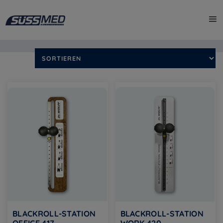
Start
/
Shop
/ Produkte verschlagwortet mit „schmerz“
Alle 3 Ergebnisse werden angezeigt
BLACKROLL-STATION
BLACKROLL-STATION