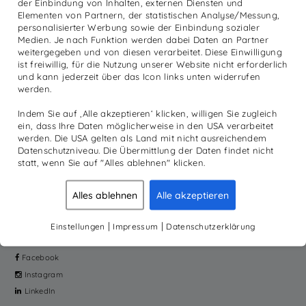
der Einbindung von Inhalten, externen Diensten und
€
1.380,00
inkl. MwSt.
Elementen von Partnern, der statistischen Analyse/Messung,
personalisierter Werbung sowie der Einbindung sozialer
IN DEN WARENKORB
Medien. Je nach Funktion werden dabei Daten an Partner
weitergegeben und von diesen verarbeitet. Diese Einwilligung
ist freiwillig, für die Nutzung unserer Website nicht erforderlich
und kann jederzeit über das Icon links unten widerrufen
werden.
PRODUKTE
MEHR
Indem Sie auf ‚Alle akzeptieren‘ klicken, willigen Sie zugleich
Reha
Academy
ein, dass Ihre Daten möglicherweise in den USA verarbeitet
Diagnostik
News
werden. Die USA gelten als Land mit nicht ausreichendem
Datenschutzniveau. Die Übermittlung der Daten findet nicht
Sport
Kundenmagazine
statt, wenn Sie auf "Alles ablehnen" klicken.
Produkte
Unternehmen
Galileo Vibrationstraining
Service
Alles ablehnen
Alle akzeptieren
Home Fitness
Jobs
Online-Shop
|
|
Einstellungen
Impressum
Datenschutzerklärung
SOCIAL
Facebook
Instagram
LinkedIn