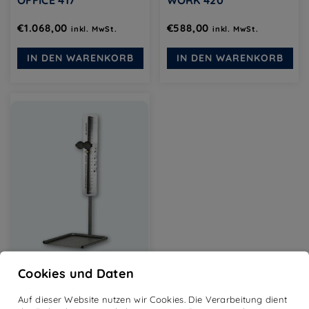
OFFICE 417
WORK 420
€
1.068,00
€
588,00
inkl. MwSt.
inkl. MwSt.
IN DEN WARENKORB
IN DEN WARENKORB
Cookies und Daten
BLACKROLL-STATION
WORK 420-2
Auf dieser Website nutzen wir Cookies. Die Verarbeitung dient