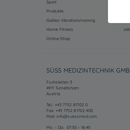
Sport
Ku
Produkte
Un
Galileo Vibrationstraining
Ser
Home Fitness
Job
Online-Shop
SÜSS MEDIZINTECHNIK GM
Fuchsleiten 3
4911 Tumeltsham
Austria
Tel.: +43 7752 81702 0
Fax: +43 7752 81702 400
Mail:
info@suessmed.com
Mo. – Do. 07:30 – 16:45