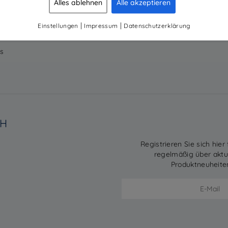
Alles ablehnen
Alle akzeptieren
ndenmagazine
LinkedIn
ternehmen
|
|
Einstellungen
Impressum
Datenschutzerklärung
vice
s
BH
Registrieren Sie sich hier
regelmäßig über akt
Produktneuheite