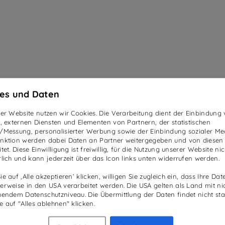
es und Daten
ser Website nutzen wir Cookies. Die Verarbeitung dient der Einbindung
n, externen Diensten und Elementen von Partnern, der statistischen
/Messung, personalisierter Werbung sowie der Einbindung sozialer Me
nktion werden dabei Daten an Partner weitergegeben und von diesen
tet. Diese Einwilligung ist freiwillig, für die Nutzung unserer Website nic
rlich und kann jederzeit über das Icon links unten widerrufen werden.
e auf ‚Alle akzeptieren‘ klicken, willigen Sie zugleich ein, dass Ihre Dat
EHR
SOCIAL
erweise in den USA verarbeitet werden. Die USA gelten als Land mit ni
hendem Datenschutzniveau. Die Übermittlung der Daten findet nicht stat
ademy
Facebook
e auf "Alles ablehnen" klicken.
ws
Instagram