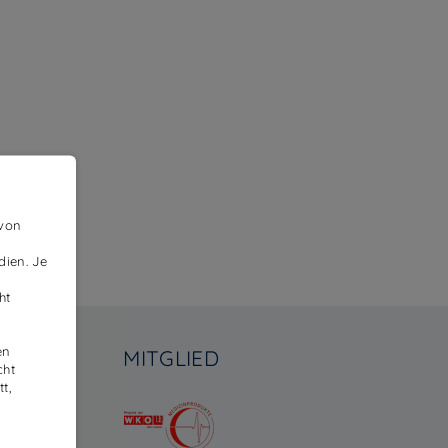
 von
dien. Je
ht
en
MITGLIED
cht
t,