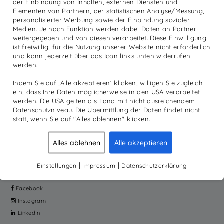
der Einbindung von Inhalten, externen Diensten und
€
1.380,00
inkl. MwSt.
Elementen von Partnern, der statistischen Analyse/Messung,
personalisierter Werbung sowie der Einbindung sozialer
IN DEN WARENKORB
Medien. Je nach Funktion werden dabei Daten an Partner
weitergegeben und von diesen verarbeitet. Diese Einwilligung
ist freiwillig, für die Nutzung unserer Website nicht erforderlich
und kann jederzeit über das Icon links unten widerrufen
werden.
PRODUKTE
MEHR
Indem Sie auf ‚Alle akzeptieren‘ klicken, willigen Sie zugleich
Reha
Academy
ein, dass Ihre Daten möglicherweise in den USA verarbeitet
Diagnostik
News
werden. Die USA gelten als Land mit nicht ausreichendem
Datenschutzniveau. Die Übermittlung der Daten findet nicht
Sport
Kundenmagazine
statt, wenn Sie auf "Alles ablehnen" klicken.
Produkte
Unternehmen
Galileo Vibrationstraining
Service
Alles ablehnen
Alle akzeptieren
Home Fitness
Jobs
Online-Shop
|
|
Einstellungen
Impressum
Datenschutzerklärung
SOCIAL
Facebook
Instagram
LinkedIn