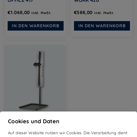
OFFICE 417
WORK 420
€
1.068,00
€
588,00
inkl. MwSt.
inkl. MwSt.
IN DEN WARENKORB
IN DEN WARENKORB
Cookies und Daten
BLACKROLL-STATION
WORK 420-2
Auf dieser Website nutzen wir Cookies. Die Verarbeitung dient