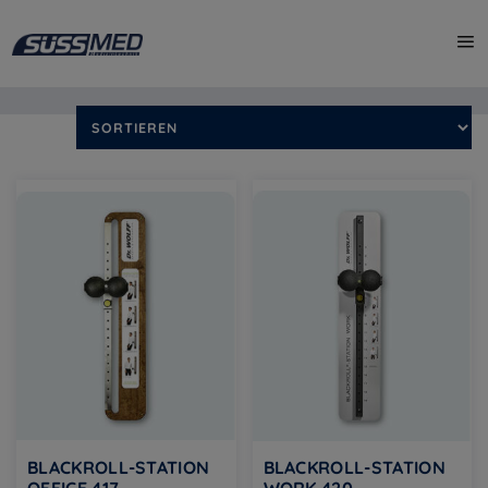
Start
/
Shop
/ Produkte verschlagwortet mit „blackroll“
Alle 3 Ergebnisse werden angezeigt
BLACKROLL-STATION
BLACKROLL-STATION