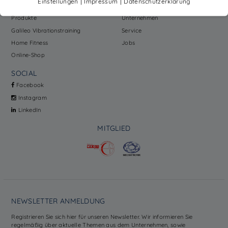
|
|
Einstellungen
Impressum
Datenschutzerklärung
Sport
Kundenmagazine
Produkte
Unternehmen
Galileo Vibrationstraining
Service
Home Fitness
Jobs
Online-Shop
SOCIAL
Facebook
Instagram
LinkedIn
MITGLIED
NEWSLETTER ANMELDUNG
Registrieren Sie sich hier für unseren Newsletter. Wir informieren Sie
regelmäßig über aktuelle Themen aus dem Unternehmen, sowie