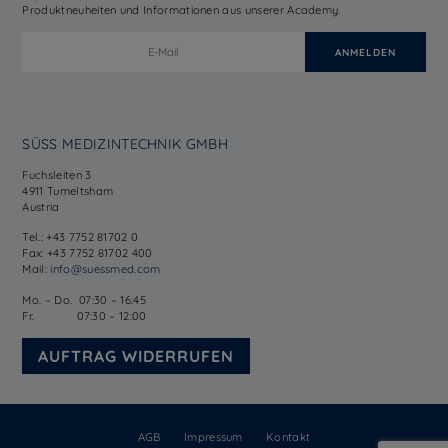
Produktneuheiten und Informationen aus unserer Academy.
SÜSS MEDIZINTECHNIK GMBH
Fuchsleiten 3
4911 Tumeltsham
Austria
Tel.: +43 7752 81702 0
Fax: +43 7752 81702 400
Mail:
info@suessmed.com
Mo. – Do. 07:30 – 16:45
Fr. 07:30 – 12:00
AUFTRAG WIDERRUFEN
AGB
Impressum
Kontakt