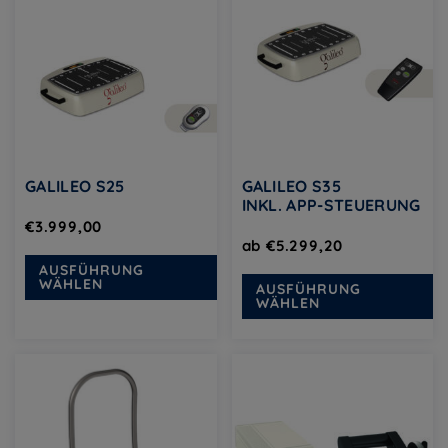
GALILEO S25
GALILEO S35
INKL. APP-STEUERUNG
€
3.999,00
ab
€
5.299,20
Dieses
AUSFÜHRUNG
Di
Produkt
WÄHLEN
AUSFÜHRUNG
Pr
WÄHLEN
weist
we
mehrere
m
Varianten
Va
auf.
au
Die
Di
Optionen
Op
können
k
auf