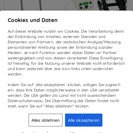
au
der
de
Produktseite
Pr
gewählt
Cookies und Daten
ge
werden
w
Auf dieser Website nutzen wir Cookies. Die Verarbeitung dient
der Einbindung von Inhalten, externen Diensten und
Elementen von Partnern, der statistischen Analyse/Messung,
personalisierter Werbung sowie der Einbindung sozialer
GALILEO HALTEBÜGEL
GALILEO MANO 30
Medien. Je nach Funktion werden dabei Daten an Partner
MIT
MIT 1 HANTEL
weitergegeben und von diesen verarbeitet. Diese Einwilligung
TRANSPORTROLLEN
ist freiwillig, für die Nutzung unserer Website nicht erforderlich
€
3.480,00
und kann jederzeit über das Icon links unten widerrufen
inkl. MwSt.
€
300,00
werden.
inkl. MwSt.
IN DEN WARENKORB
Indem Sie auf ‚Alle akzeptieren‘ klicken, willigen Sie zugleich
IN DEN WARENKORB
ein, dass Ihre Daten möglicherweise in den USA verarbeitet
werden. Die USA gelten als Land mit nicht ausreichendem
Datenschutzniveau. Die Übermittlung der Daten findet nicht
statt, wenn Sie auf "Alles ablehnen" klicken.
PRODUKTE
MEHR
Alles ablehnen
Alle akzeptieren
Reha
Academy
Diagnostik
News