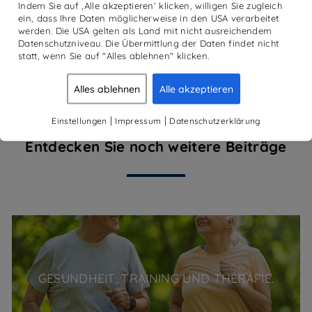
Indem Sie auf ‚Alle akzeptieren‘ klicken, willigen Sie zugleich
ein, dass Ihre Daten möglicherweise in den USA verarbeitet
werden. Die USA gelten als Land mit nicht ausreichendem
Datenschutzniveau. Die Übermittlung der Daten findet nicht
statt, wenn Sie auf "Alles ablehnen" klicken.
WEITERE VERANSTALUNGEN
Alles ablehnen
Alle akzeptieren
WEITERE BLOG
KATEGORIEN
|
|
Einstellungen
Impressum
Datenschutzerklärung
Entdecken Sie noch weitere Beiträge
GESUNDHEIT, TRAINING UND THERAPIE.