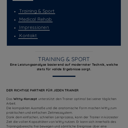
Training & Sport
Medical Rehab
Impressionen
Kontakt
TRAINING & SPORT
Eine Leistungsanalyse basierend auf modernster Technik, welche
stets für valide Ergebnisse sorgt.
DER RICHTIGE PARTNER FÜR JEDEN TRAINER
Das
Witty-Konzept
unterstützt den Trainer optimal bei seiner täglichen
Arbeit.
Die kompakten Ausmaße und die anatomische Form machen Witty zum
praktischen und einfachen Zeitmesssystem.
Dank dem einfachen, schnellen Lernprozess, kann der Trainer in kürzester
Zeit die vollen Kapazitäten von Witty nutzen. Er kann sich innerhalb des
Trainingsbereichs frei bewegen und sämtliche Ereignisse über eine