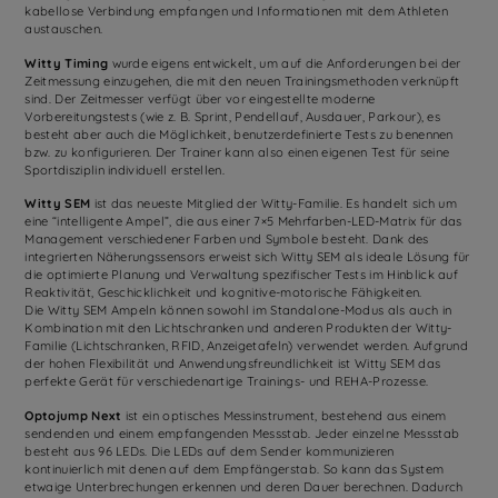
kabellose Verbindung empfangen und Informationen mit dem Athleten
austauschen.
Witty Timing
wurde eigens entwickelt, um auf die Anforderungen bei der
Zeitmessung einzugehen, die mit den neuen Trainingsmethoden verknüpft
sind. Der Zeitmesser verfügt über vor eingestellte moderne
Vorbereitungstests (wie z. B. Sprint, Pendellauf, Ausdauer, Parkour), es
besteht aber auch die Möglichkeit, benutzerdefinierte Tests zu benennen
bzw. zu konfigurieren. Der Trainer kann also einen eigenen Test für seine
Sportdisziplin individuell erstellen.
Witty SEM
ist das neueste Mitglied der Witty-Familie. Es handelt sich um
eine “intelligente Ampel”, die aus einer 7×5 Mehrfarben-LED-Matrix für das
Management verschiedener Farben und Symbole besteht. Dank des
integrierten Näherungssensors erweist sich Witty SEM als ideale Lösung für
die optimierte Planung und Verwaltung spezifischer Tests im Hinblick auf
Reaktivität, Geschicklichkeit und kognitive-motorische Fähigkeiten.
Die Witty SEM Ampeln können sowohl im Standalone-Modus als auch in
Kombination mit den Lichtschranken und anderen Produkten der Witty-
Familie (Lichtschranken, RFID, Anzeigetafeln) verwendet werden. Aufgrund
der hohen Flexibilität und Anwendungsfreundlichkeit ist Witty SEM das
perfekte Gerät für verschiedenartige Trainings- und REHA-Prozesse.
Optojump Next
ist ein optisches Messinstrument, bestehend aus einem
sendenden und einem empfangenden Messstab. Jeder einzelne Messstab
besteht aus 96 LEDs. Die LEDs auf dem Sender kommunizieren
kontinuierlich mit denen auf dem Empfängerstab. So kann das System
etwaige Unterbrechungen erkennen und deren Dauer berechnen. Dadurch