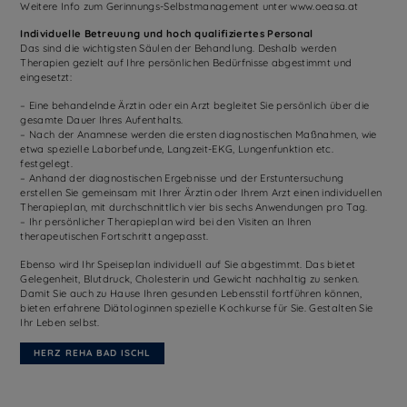
Weitere Info zum Gerinnungs-Selbstmanagement unter www.oeasa.at
Individuelle Betreuung und hoch qualifiziertes Personal
Das sind die wichtigsten Säulen der Behandlung. Deshalb werden
Therapien gezielt auf Ihre persönlichen Bedürfnisse abgestimmt und
eingesetzt:
– Eine behandelnde Ärztin oder ein Arzt begleitet Sie persönlich über die
gesamte Dauer Ihres Aufenthalts.
– Nach der Anamnese werden die ersten diagnostischen Maßnahmen, wie
etwa spezielle Laborbefunde, Langzeit-EKG, Lungenfunktion etc.
festgelegt.
– Anhand der diagnostischen Ergebnisse und der Erstuntersuchung
erstellen Sie gemeinsam mit Ihrer Ärztin oder Ihrem Arzt einen individuellen
Therapieplan, mit durchschnittlich vier bis sechs Anwendungen pro Tag.
– Ihr persönlicher Therapieplan wird bei den Visiten an Ihren
therapeutischen Fortschritt angepasst.
Ebenso wird Ihr Speiseplan individuell auf Sie abgestimmt. Das bietet
Gelegenheit, Blutdruck, Cholesterin und Gewicht nachhaltig zu senken.
Damit Sie auch zu Hause Ihren gesunden Lebensstil fortführen können,
bieten erfahrene Diätologinnen spezielle Kochkurse für Sie. Gestalten Sie
Ihr Leben selbst.
HERZ REHA BAD ISCHL