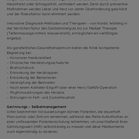
Herzinfarkt oder Schlaganfall, verhindert werden. Denn durch präventive
Maßnahmen werden Leber und Herz vor steter Überforderung geschützt
und der Risikofaktor kann eliminiert werden.
Innovative Diagnostik-Methoden und Therapien – von Nordic Walking in
der herrlichen Natur des Salzkammerguts bis zur Medijet Therapie
(Tiefenmassage mittels Wasserstrahl), ermöglichen ein vielfältiges
Angebot.
Als ganzheitliches Gesundheitszentrum bieten die Klinik kompetente
Begleitung bei:
– Koronarer Herzkrankheit
– Chronischer Herzleistungsschwäche
– Bluthochdruck
– Erkrankung der Herzklappen
– Erkrankung der Beinarterien
– Verstopfung der Beinvenen
– Nach einem Katheter-Eingriff oder einer Herz-/Gefäß-Operation
– Rhythmusstörungen des Herzens
– Störungen im Fett- und Zuckerhaushalt
Gerinnungs – Selbstmanagement
Unter bestimmten Voraussetzungen können Patienten, die dauerhaft
Marcoumar oder Sintrom einnehmen, während des Reha-Aufenthaltes an
einer umfassenden Patientenschulung teilnehmen, um anschließend ihren
Gerinnungswert (INR) selbstständig zu messen und diese Medikamente
auch eigenständig zu dosieren.