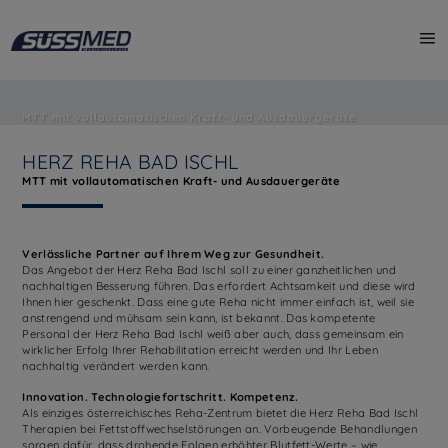
MTT mit vollautomatischen Kraft- und Ausdauergeräte
HERZ REHA BAD ISCHL
MTT mit vollautomatischen Kraft- und Ausdauergeräte
Verlässliche Partner auf Ihrem Weg zur Gesundheit.
Das Angebot der Herz Reha Bad Ischl soll zu einer ganzheitlichen und
nachhaltigen Besserung führen. Das erfordert Achtsamkeit und diese wird
Ihnen hier geschenkt. Dass eine gute Reha nicht immer einfach ist, weil sie
anstrengend und mühsam sein kann, ist bekannt. Das kompetente
Personal der Herz Reha Bad Ischl weiß aber auch, dass gemeinsam ein
wirklicher Erfolg Ihrer Rehabilitation erreicht werden und Ihr Leben
nachhaltig verändert werden kann.
Innovation. Technologiefortschritt. Kompetenz.
Als einziges österreichisches Reha-Zentrum bietet die Herz Reha Bad Ischl
Therapien bei Fettstoffwechselstörungen an. Vorbeugende Behandlungen
sorgen dafür, dass drohende Folgen erhöhter Blutfett-Werte – wie