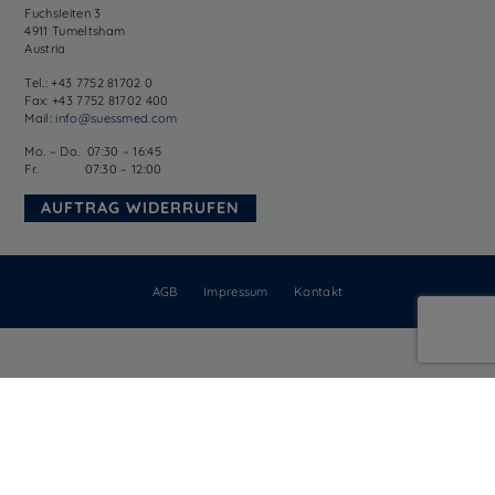
Fuchsleiten 3
4911 Tumeltsham
Austria
Tel.: +43 7752 81702 0
Fax: +43 7752 81702 400
Mail:
info@suessmed.com
Mo. – Do. 07:30 – 16:45
Fr. 07:30 – 12:00
AUFTRAG WIDERRUFEN
AGB
Impressum
Kontakt