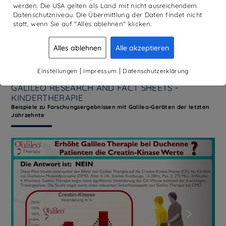
werden. Die USA gelten als Land mit nicht ausreichendem
Einen sehr guten Überblick über die
Datenschutzniveau. Die Übermittlung der Daten findet nicht
Forschungsergebnisse zum Thema Kindertherapie
statt, wenn Sie auf "Alles ablehnen" klicken.
erhalten Sie mit den Galileo Research and Fact
Sheets. Hier finden Sie eine ausgewählte Liste der
Alles ablehnen
Alle akzeptieren
Fact Sheets:
|
|
Einstellungen
Impressum
Datenschutzerklärung
GALILEO RESEARCH AND FACT SHEETS -
KINDERTHERAPIE
Beispiele zu Forschungsergebnissen mit Galileo-Geräten der letzten
Jahrzehnte