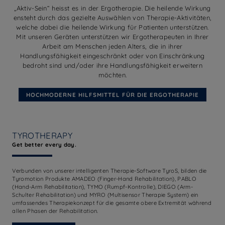
„Aktiv-Sein“ heisst es in der Ergotherapie. Die heilende Wirkung
ensteht durch das gezielte Auswählen von Therapie-Aktivitäten,
welche dabei die heilende Wirkung für Patienten unterstützen.
Mit unseren Geräten unterstützen wir Ergotherapeuten in Ihrer
Arbeit am Menschen jeden Alters, die in ihrer
Handlungsfähigkeit eingeschränkt oder von Einschränkung
bedroht sind und/oder ihre Handlungsfähigkeit erweitern
möchten.
HOCHMODERNE HILFSMITTEL FÜR DIE ERGOTHERAPIE
TYROTHERAPY
Get better every day.
Verbunden von unserer intelligenten Therapie-Software TyroS, bilden die
Tyromotion Produkte AMADEO (Finger-Hand Rehabilitation), PABLO
(Hand-Arm Rehabilitation), TYMO (Rumpf-Kontrolle), DIEGO (Arm-
Schulter Rehabilitation) und MYRO (Multisensor Therapie System) ein
umfassendes Therapiekonzept für die gesamte obere Extremität während
allen Phasen der Rehabilitation.