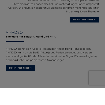
sondern auch auf Druckausübung an. Graphomotorische
Therapieansätze können flexibel und materialungebunden umgesetzt
werden, und räumlich explorative Elemente schaffen mehr Möglichkeiten
in der kognitiven Therapie.
MEHR ERFAHREN
AMADEO
Therapie mit Fingern, Hand und Hirn.
AMADEO eignet sich für alle Phasen der Finger-Hand Rehabilitation.
AMADEO kann an die Bedürfnisse jedes Patienten angepasst werden:
Kleine und große Hände. Alle oder nur einzelne Finger. Für neurologische,
orthopädische und pädiatrische Anwendungen.
MEHR ERFAHREN
DIEGO
Therapie für Arm und Schulter