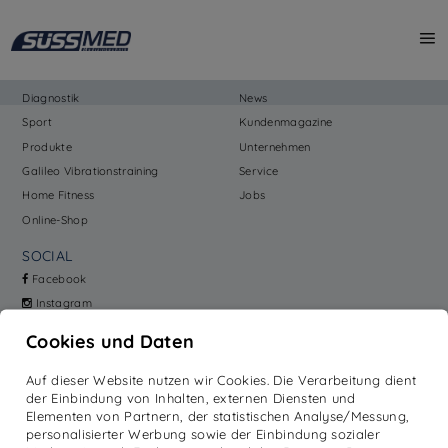
[No Entry found!]
PRODUKTE
MEHR
Reha
Academy
Diagnostik
News
Sport
Kundenmagazine
Produkte
Unternehmen
Galileo Vibrationstraining
Service
Home Fitness
Jobs
Online-Shop
SOCIAL
Facebook
Instagram
LinkedIn
Cookies und Daten
MITGLIED
Auf dieser Website nutzen wir Cookies. Die Verarbeitung dient
der Einbindung von Inhalten, externen Diensten und
Elementen von Partnern, der statistischen Analyse/Messung,
personalisierter Werbung sowie der Einbindung sozialer