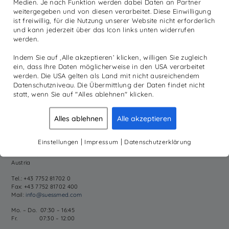
Medien. Je nach Funktion werden dabei Daten an Partner
weitergegeben und von diesen verarbeitet. Diese Einwilligung
ist freiwillig, für die Nutzung unserer Website nicht erforderlich
und kann jederzeit über das Icon links unten widerrufen
NEWSLETTER ANMELDUNG
werden.
Registrieren Sie sich hier für unseren Newsletter. Wir informieren Sie
regelmäßig über aktuelle Themen aus dem Unternehmen, sowie
Indem Sie auf ‚Alle akzeptieren‘ klicken, willigen Sie zugleich
Produktneuheiten und Informationen aus unserer Academy.
ein, dass Ihre Daten möglicherweise in den USA verarbeitet
werden. Die USA gelten als Land mit nicht ausreichendem
Datenschutzniveau. Die Übermittlung der Daten findet nicht
statt, wenn Sie auf "Alles ablehnen" klicken.
Alles ablehnen
Alle akzeptieren
SÜSS MEDIZINTECHNIK GMBH
|
|
Einstellungen
Impressum
Datenschutzerklärung
Fuchsleiten 3
4911 Tumeltsham
Austria
Tel.: +43 7752 81702 0
Fax: +43 7752 81702 400
Mail:
info@suessmed.com
Mo. – Do. 07:30 – 16:45
Fr. 07:30 – 12:00