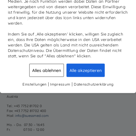
Medien. Je nach Funktion werden dabei Daten an Partner
weitergegeben und von diesen verarbeitet. Diese Einwilligung
ist freiwillig, für die Nutzung unserer Website nicht erforderlich
und kann jederzeit über das Icon links unten widerrufen
NEWSLETTER ANMELDUNG
werden.
Registrieren Sie sich hier für unseren Newsletter. Wir informieren Sie
regelmäßig über aktuelle Themen aus dem Unternehmen, sowie
Indem Sie auf ‚Alle akzeptieren‘ klicken, willigen Sie zugleich
Produktneuheiten und Informationen aus unserer Academy.
ein, dass Ihre Daten möglicherweise in den USA verarbeitet
werden. Die USA gelten als Land mit nicht ausreichendem
Datenschutzniveau. Die Übermittlung der Daten findet nicht
statt, wenn Sie auf "Alles ablehnen" klicken.
Alles ablehnen
Alle akzeptieren
SÜSS MEDIZINTECHNIK GMBH
|
|
Einstellungen
Impressum
Datenschutzerklärung
Fuchsleiten 3
4911 Tumeltsham
Austria
Tel.: +43 7752 81702 0
Fax: +43 7752 81702 400
Mail:
info@suessmed.com
Mo. – Do. 07:30 – 16:45
Fr. 07:30 – 12:00