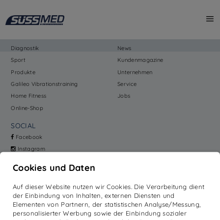
[No Entry found!]
PRODUKTE
MEHR
Reha
Academy
Diagnostik
News
Sport
Kundenmagazine
Produkte
Unternehmen
Galileo Vibrationstraining
Service
Home Fitness
Jobs
Online-Shop
SOCIAL
Facebook
Instagram
LinkedIn
Cookies und Daten
MITGLIED
Auf dieser Website nutzen wir Cookies. Die Verarbeitung dient
der Einbindung von Inhalten, externen Diensten und
Elementen von Partnern, der statistischen Analyse/Messung,
personalisierter Werbung sowie der Einbindung sozialer