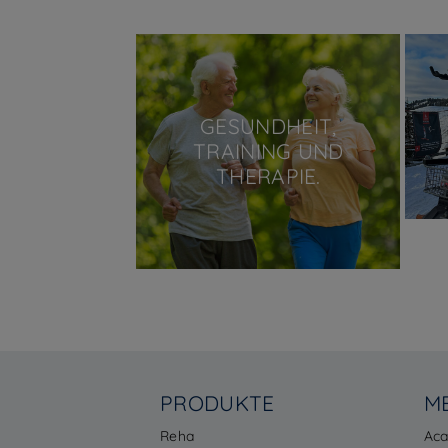
GESUNDHEIT,
TRAINING UND
THERAPIE.
PRODUKTE
M
Reha
Ac