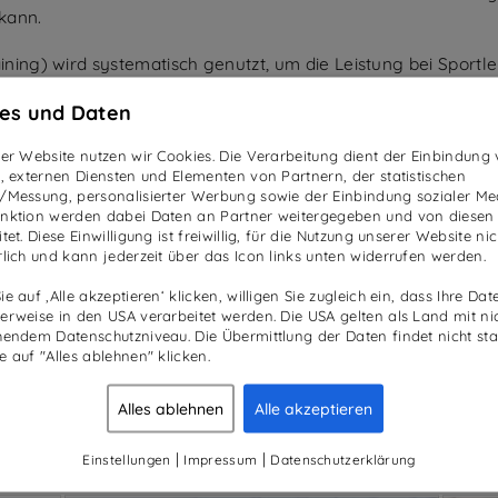
kann.
ining) wird systematisch genutzt, um die Leistung bei Sportl
rn. Höhentraining ist bei Spitzensportlern eine bewährte Me
es und Daten
g bei reduziertem Sauerstoff auch normalen Menschen bei Bu
ser Website nutzen wir Cookies. Die Verarbeitung dient der Einbindung
n, externen Diensten und Elementen von Partnern, der statistischen
erathleten, Höhentrainingslager aufzusuchen, ist medizinisc
/Messung, personalisierter Werbung sowie der Einbindung sozialer Me
 der ersten Stunde des Höhentrainings wird von den Nieren
nktion werden dabei Daten an Partner weitergegeben und von diesen
tet. Diese Einwilligung ist freiwillig, für die Nutzung unserer Website nic
rlich und kann jederzeit über das Icon links unten widerrufen werden.
e auf ‚Alle akzeptieren‘ klicken, willigen Sie zugleich ein, dass Ihre Dat
 klassischen Stresserkrankungen, wie z.B. die chronische Er
erweise in den USA verarbeitet werden. Die USA gelten als Land mit ni
uktion und dem herbeigeführten Stress umzugehen, und kommt
hendem Datenschutzniveau. Die Übermittlung der Daten findet nicht stat
artamedic erlaubt ein künstliches Höhentraining bis ca. 5.0
e auf "Alles ablehnen" klicken.
Alles ablehnen
Alle akzeptieren
|
|
Einstellungen
Impressum
Datenschutzerklärung