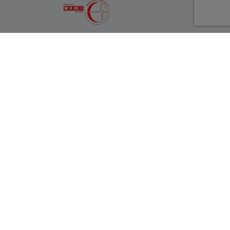
NEWSLETTER ANMELDUNG
 für unseren Newsletter. Wir informieren Sie
uelle Themen aus dem Unternehmen, sowie
n und Informationen aus unserer Academy.